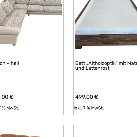
ch – hell
Bett „Altholzoptik“ mit Mat
und Lattenrost
9,00
€
499,00
€
 7 % MwSt.
inkl. 7 % MwSt.