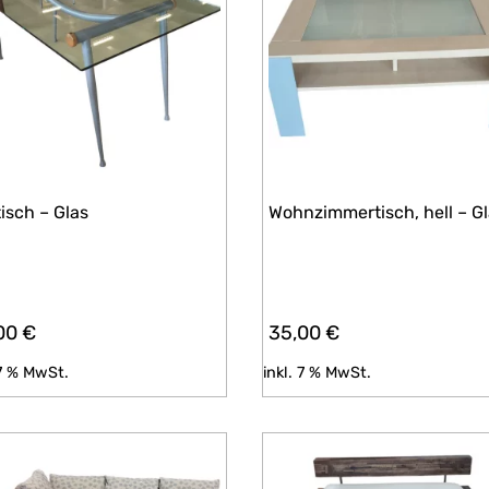
isch – Glas
Wohnzimmertisch, hell – G
00
€
35,00
€
 7 % MwSt.
inkl. 7 % MwSt.