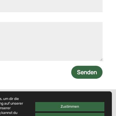
Senden
Über uns
, um dir die
AGB
ng auf unserer
Zustimmen
unserer
Anfahrt
g
kannst du
Impressum