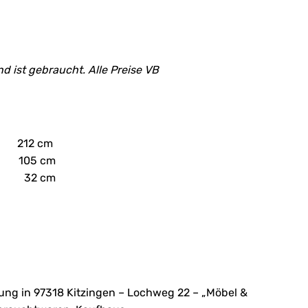
Preis
Preis
war:
ist:
60,00 €
30,00 €.
d ist gebraucht. Alle Preise VB
212 cm
: 105 cm
: 32 cm
ung in 97318 Kitzingen – Lochweg 22 – „Möbel &