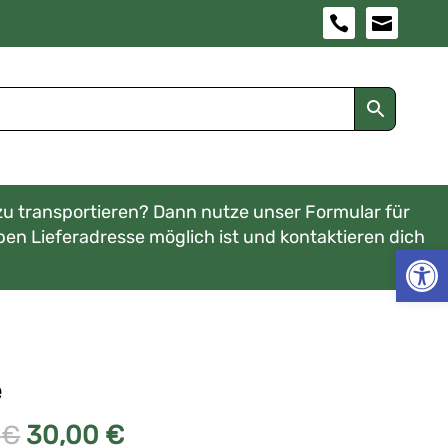


zu transportieren? Dann nutze unser Formular für
ben Lieferadresse möglich ist und kontaktieren dich
Werkzeugl
e
Ursprünglicher
Aktueller
0
€
30,00
€