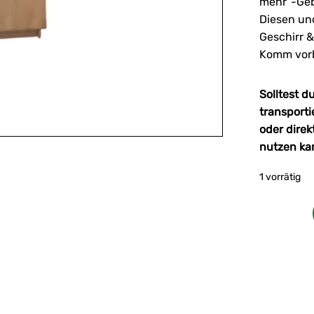
mehr“-Ge
Diesen un
Geschirr &
Komm vorb
Solltest d
transport
oder direk
nutzen ka
1 vorrätig